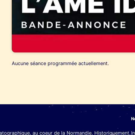
Aucune séance programmée actuellement.
N
matographique, au coeur de la Normandie. Historiquement,
I