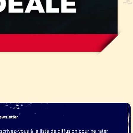
ewsletter
nscrivez-vous à la liste de diffusion pour ne rater